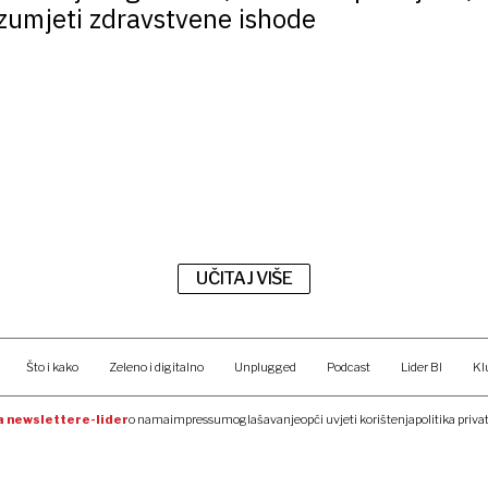
zumjeti zdravstvene ishode
UČITAJ VIŠE
Što i kako
Zeleno i digitalno
Unplugged
Podcast
Lider BI
Kl
na newsletter
e-lider
o nama
impressum
oglašavanje
opći uvjeti korištenja
politika priva