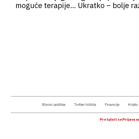
moguće terapije… Ukratko – bolje ra
Biznis i politika
Tvrtke i tržišta
Financije
Kripto
Pretplati se
Prijava 