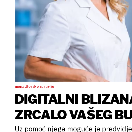
menadžersko zdravlje
DIGITALNI BLIZA
ZRCALO VAŠEG B
Uz pomoć njega moguće je predvidjet