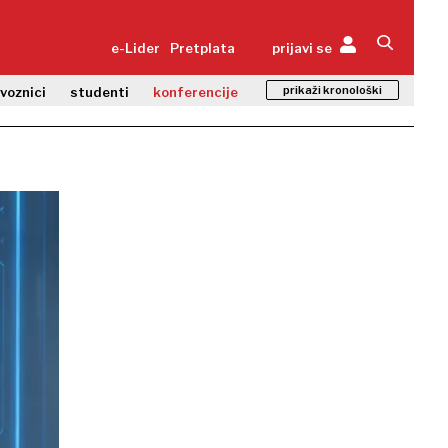
e-Lider
Pretplata
prijavi se
prikaži kronološki
zvoznici
studenti
konferencije