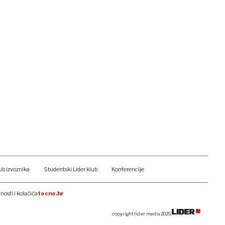
ub izvoznika
Studentski Lider klub
Konferencije
tnosti i kolačića
tocno.hr
copyright lider media 2025.