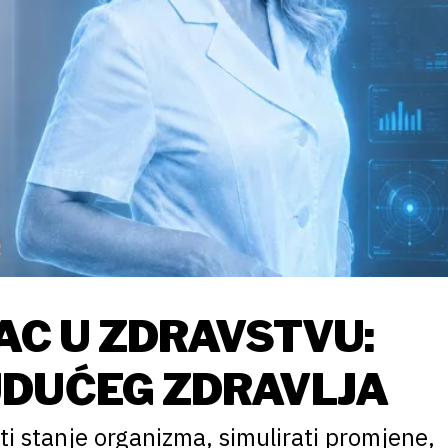
NAC U ZDRAVSTVU:
UDUĆEG ZDRAVLJA
i stanje organizma, simulirati promjene,