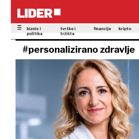
biznis i
tvrtke i
financije
kripto
politika
tržišta
#personalizirano zdravlje