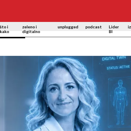
što i
zeleno i
unplugged
podcast
Lider
i
kako
digitalno
BI