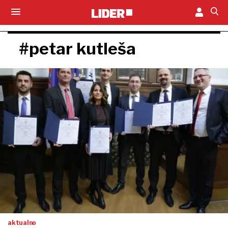
#petar kutleša
aktualno