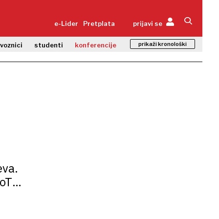
e-Lider
Pretplata
prijavi se
prikaži kronološki
zvoznici
studenti
konferencije
eva.
IoT
t će