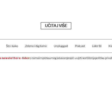
UČITAJ VIŠE
Što i kako
Zeleno i digitalno
Unplugged
Podcast
Lider BI
Kl
na newsletter
e-lider
o nama
impressum
oglašavanje
opći uvjeti korištenja
politika priva