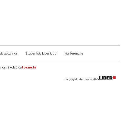
ub izvoznika
Studentski Lider klub
Konferencije
tnosti i kolačića
tocno.hr
copyright lider media 2025.