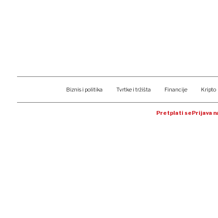
Biznis i politika
Tvrtke i tržišta
Financije
Kripto
Pretplati se
Prijava 