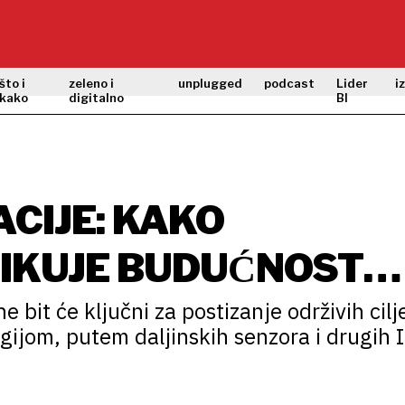
što i
zeleno i
unplugged
podcast
Lider
i
kako
digitalno
BI
ACIJE: KAKO
IKUJE BUDUĆNOST
e bit će ključni za postizanje održivih cilj
ijom, putem daljinskih senzora i drugih 
binaciji s analitikom velikih podataka igra
ju korištenja resursa u budućnosti