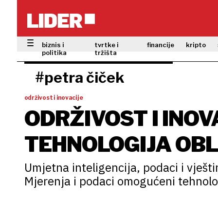
biznis i
tvrtke i
financije
kripto
politika
tržišta
#petra čiček
održivost i inovacije
ODRŽIVOST I INOV
TEHNOLOGIJA OBL
POSLOVANJA
Umjetna inteligencija, podaci i vještin
Mjerenja i podaci omogućeni tehnolog
uređaja, satelita i povezivanja, u kom
ključnu ulogu u praćenju i optimiran