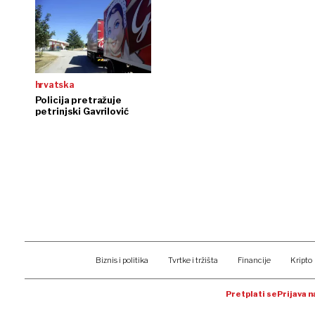
hrvatska
Policija pretražuje
petrinjski Gavrilović
Biznis i politika
Tvrtke i tržišta
Financije
Kripto
Pretplati se
Prijava 