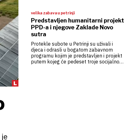
velika zabava u petrinji
Predstavljen humanitarni projekt
PPD-a i njegove Zaklade Novo
sutra
Protekle subote u Petrinji su uživali i
djeca i odrasli u bogatom zabavnom
programu kojim je predstavljen i projekt
putem kojeg će pedeset troje socijalno
ugrožene djece iz Petrinje, Siska i Gline
dobiti jednaku šansu da raste, razvija se i
stječe znanja kao i njihovi vršnjaci. Jer,
kako kažu u PPD-u, ljudi su naše najveće
blago, a djeca stup društva
D
 je