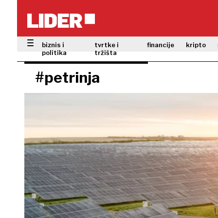
biznis i
tvrtke i
financije
kripto
politika
tržišta
#petrinja