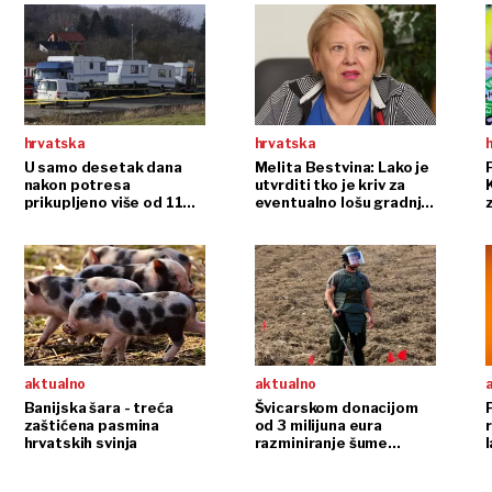
hrvatska
hrvatska
U samo desetak dana
Melita Bestvina: Lako je
nakon potresa
utvrditi tko je kriv za
prikupljeno više od 115
eventualno lošu gradnju
z
milijuna kuna pomoći
na Banovini nakon rata
aktualno
aktualno
Banijska šara - treća
Švicarskom donacijom
zaštićena pasmina
od 3 milijuna eura
r
hrvatskih svinja
razminiranje šume
između Siska i Petrinje