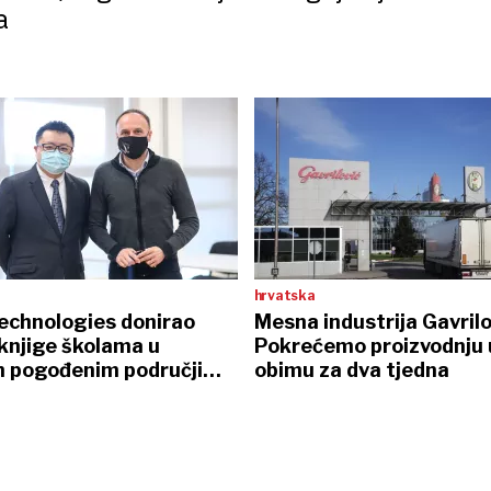
a
hrvatska
echnologies donirao
Mesna industrija Gavrilo
 knjige školama u
Pokrećemo proizvodnju
 pogođenim područjima
obimu za dva tjedna
moslavačke županije