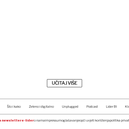
UČITAJ VIŠE
Što i kako
Zeleno i digitalno
Unplugged
Podcast
Lider BI
Kl
na newsletter
e-lider
o nama
impressum
oglašavanje
opći uvjeti korištenja
politika priva