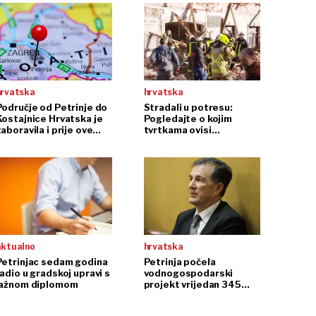
hrvatska
hrvatska
Područje od Petrinje do
Stradali u potresu:
Kostajnice Hrvatska je
Pogledajte o kojim
aboravila i prije ove
tvrtkama ovisi
katastrofe
gospodarstvo Siska,
Petrinje i Gline
aktualno
hrvatska
Petrinjac sedam godina
Petrinja počela
adio u gradskoj upravi s
vodnogospodarski
lažnom diplomom
projekt vrijedan 345
milijuna kuna