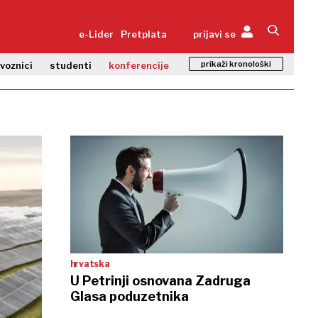
e-Lider
Pretplata
prijavi se
prikaži kronološki
zvoznici
studenti
konferencije
hrvatska
U Petrinji osnovana Zadruga
Glasa poduzetnika