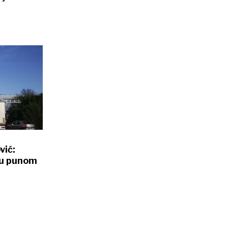
vić:
 u punom