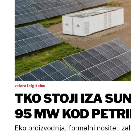
zeleno i digitalno
TKO STOJI IZA S
95 MW KOD PETRI
Eko proizvodnja, formalni nositelj zah