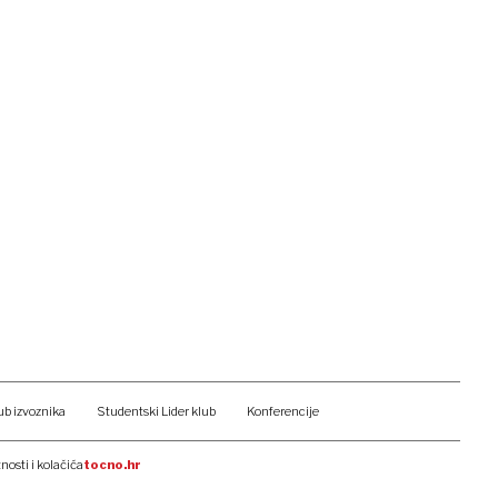
ub izvoznika
Studentski Lider klub
Konferencije
tnosti i kolačića
tocno.hr