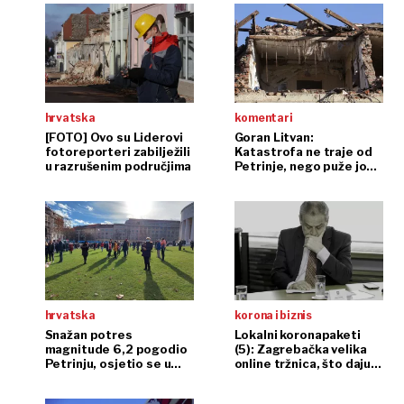
informatičku opremu, dok će
srednjoškolci dobiti mjesečnu stipendiju i
financiranje polaganja vozačkog ispita.
Svako dijete bit će u programu Zaklade
dok god se redovno školuje.
hrvatska
komentari
[FOTO] Ovo su Liderovi
Goran Litvan:
fotoreporteri zabilježili
Katastrofa ne traje od
u razrušenim područjima
Petrinje, nego puže još
od ožujka
hrvatska
korona i biznis
Snažan potres
Lokalni koronapaketi
magnitude 6,2 pogodio
(5): Zagrebačka velika
Petrinju, osjetio se u
online tržnica, što daju
cijeloj regiji
Velika Gorica, Karlovac,
Sisak...