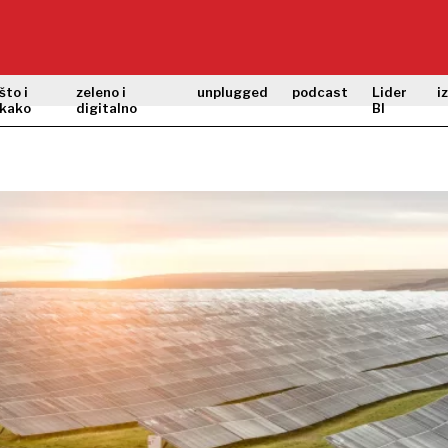
što i
zeleno i
unplugged
podcast
Lider
i
kako
digitalno
BI