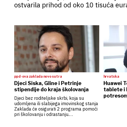
ostvarila prihod od oko 10 tisuća eur
ppd-ova zaklada novo sutra
hrvatska
Djeci Siska, Gline i Petrinje
Huawei T
stipendije do kraja školovanja
tablete i
potresom
Djeci bez roditeljske skrbi, koja su
Sisačko-
udomljena ili slabijega imovinskog stanja
Zaklada će osigurati 2 programa pomoći
pri školovanju i odrastanju.
Osnovnoškolci će ići svake godine na
ljetovanje i svakih pet godina dobiti