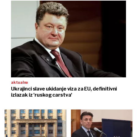
aktualno
Ukrajinci slave ukidanje viza za EU, definitivni
izlazak iz 'ruskog carstva'