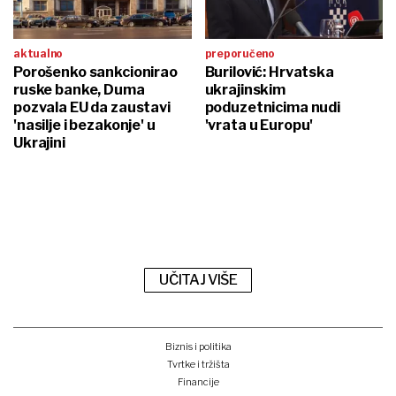
aktualno
preporučeno
Porošenko sankcionirao
Burilović: Hrvatska
ruske banke, Duma
ukrajinskim
pozvala EU da zaustavi
poduzetnicima nudi
'nasilje i bezakonje' u
'vrata u Europu'
Ukrajini
UČITAJ VIŠE
Biznis i politika
Tvrtke i tržišta
Financije