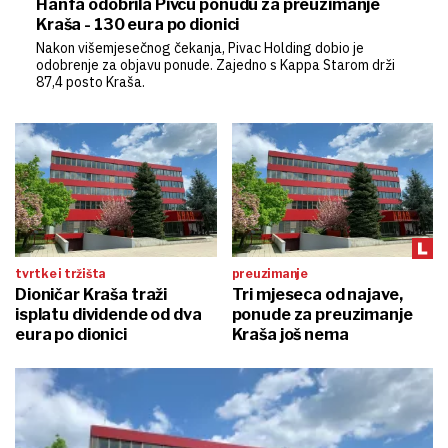
Hanfa odobrila Pivcu ponudu za preuzimanje
Kraša - 130 eura po dionici
Nakon višemjesečnog čekanja, Pivac Holding dobio je
odobrenje za objavu ponude. Zajedno s Kappa Starom drži
87,4 posto Kraša.
tvrtke i tržišta
preuzimanje
Dioničar Kraša traži
Tri mjeseca od najave,
isplatu dividende od dva
ponude za preuzimanje
eura po dionici
Kraša još nema