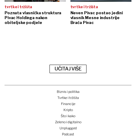
tvrtke i tržišta
tvrtke i tržišta
Poznata vlasnička struktura
Neven Pivac postao jedini
Pivac Holdinga nakon
vlasnik Mesne industrije
obiteljske podjele
Braća Pivac
UČITAJ VIŠE
Biznis i politika
Tvrtke i tržišta
Financije
Kripto
Što i kako
Zeleno i digitalno
Unplugged
Podcast