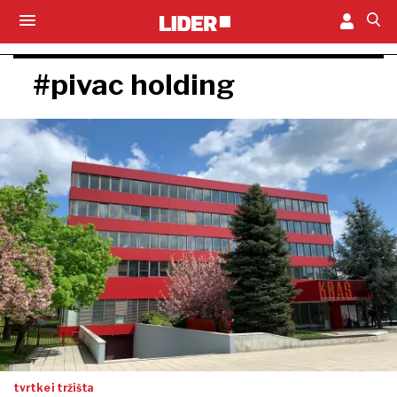
#pivac holding
tvrtke i tržišta