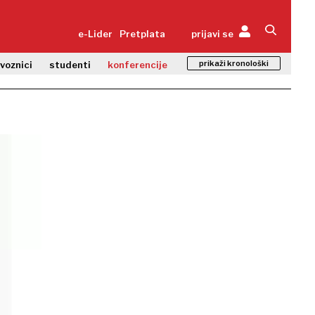
e-Lider
Pretplata
prijavi se
prikaži kronološki
zvoznici
studenti
konferencije