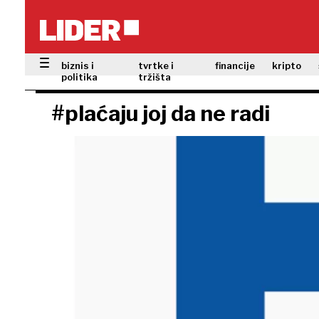
biznis i
tvrtke i
financije
kripto
politika
tržišta
#plaćaju joj da ne radi