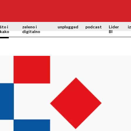
što i
zeleno i
unplugged
podcast
Lider
i
kako
digitalno
BI