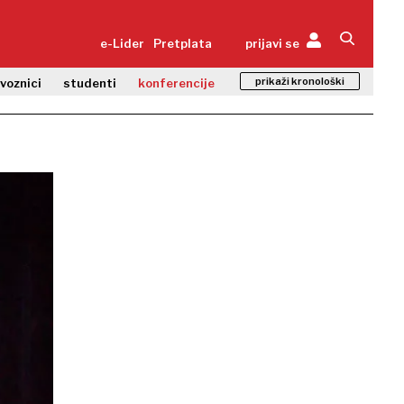
e-Lider
Pretplata
prijavi se
prikaži kronološki
zvoznici
studenti
konferencije