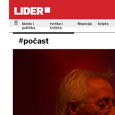
biznis i
tvrtke i
financije
kripto
politika
tržišta
#počast