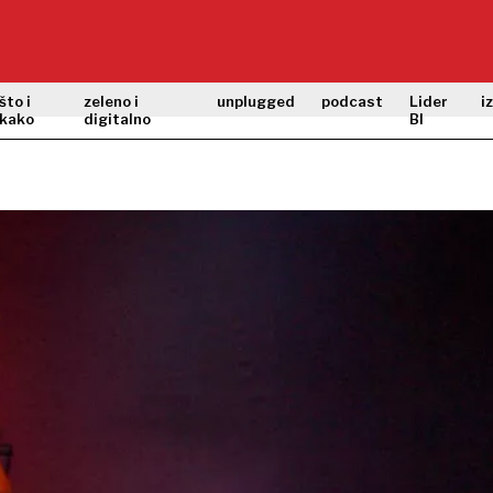
što i
zeleno i
unplugged
podcast
Lider
i
kako
digitalno
BI