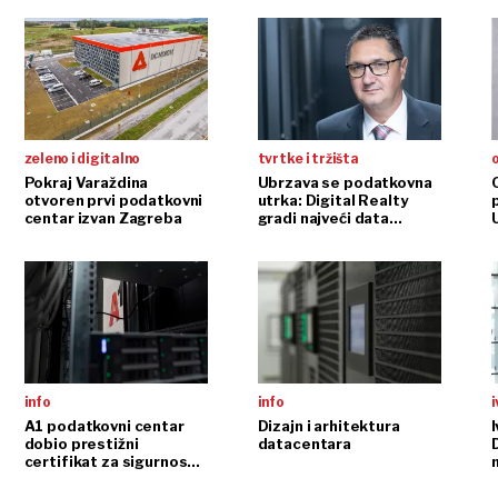
zeleno i digitalno
tvrtke i tržišta
o
Pokraj Varaždina
Ubrzava se podatkovna
otvoren prvi podatkovni
utrka: Digital Realty
centar izvan Zagreba
gradi najveći data
U
centar u Hrvatskoj
info
info
i
d
A1 podatkovni centar
Dizajn i arhitektura
I
dobio prestižni
datacentara
r
certifikat za sigurnost
p
kartičnog poslovanja