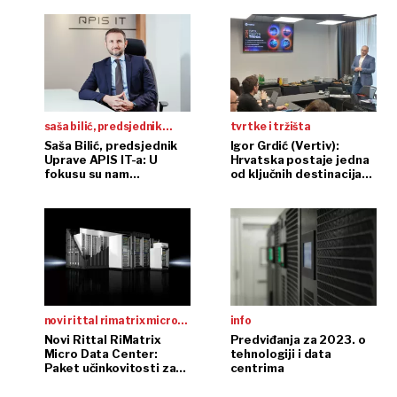
saša bilić, predsjednik
tvrtke i tržišta
uprave apis it-a:
Saša Bilić, predsjednik
Igor Grdić (Vertiv):
Uprave APIS IT-a: U
Hrvatska postaje jedna
fokusu su nam
od ključnih destinacija
kompleksni projekti
za podatkovne centre u
koje je donio NPOO
Europi
novi rittal rimatrix micro
info
data center
Novi Rittal RiMatrix
Predviđanja za 2023. o
Micro Data Center:
tehnologiji i data
Paket učinkovitosti za
centrima
još veću brzinu