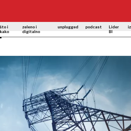
što i
zeleno i
unplugged
podcast
Lider
i
kako
digitalno
BI