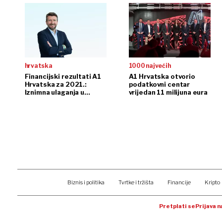
hrvatska
1000 najvećih
Financijski rezultati A1
A1 Hrvatska otvorio
Hrvatska za 2021.:
podatkovni centar
Iznimna ulaganja u
vrijedan 11 milijuna eura
mrežnu infrastrukturu i
novi podatkovni centar
Biznis i politika
Tvrtke i tržišta
Financije
Kripto
Pretplati se
Prijava 