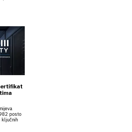
certifikat
etima
mijeva
,982 posto
 ključnih