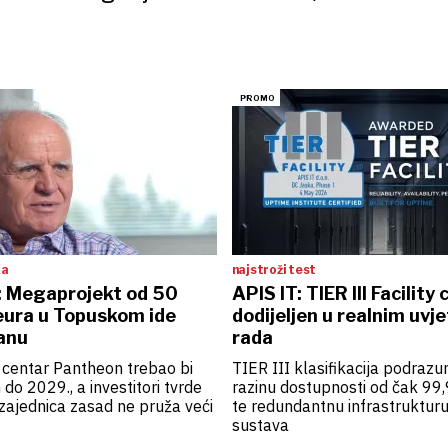
ka
najstroži test
 Megaprojekt od 50
APIS IT: TIER III Facility 
 eura u Topuskom ide
dodijeljen u realnim uvj
anu
rada
 centar Pantheon trebao bi
TIER III klasifikacija podrazu
 do 2029., a investitori tvrde
razinu dostupnosti od čak 99
zajednica zasad ne pruža veći
te redundantnu infrastrukturu
sustava