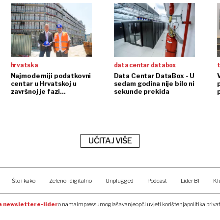
hrvatska
data centar databox
Najmoderniji podatkovni
Data Centar DataBox - U
centar u Hrvatskoj u
sedam godina nije bilo ni
završnoj je fazi
sekunde prekida
izgradnje
A
UČITAJ VIŠE
Što i kako
Zeleno i digitalno
Unplugged
Podcast
Lider BI
Kl
na newsletter
e-lider
o nama
impressum
oglašavanje
opći uvjeti korištenja
politika priva