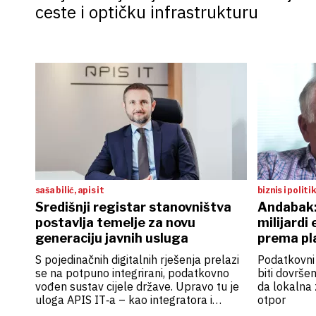
ceste i optičku infrastrukturu
saša bilić, apis it
biznis i politi
Središnji registar stanovništva
Andabak:
postavlja temelje za novu
milijardi
generaciju javnih usluga
prema pl
S pojedinačnih digitalnih rješenja prelazi
Podatkovni
se na potpuno integrirani, podatkovno
biti dovršen
vođen sustav cijele države. Upravo tu je
da lokalna 
uloga APIS IT‑a – kao integratora i
otpor
tehnološkog partnera države