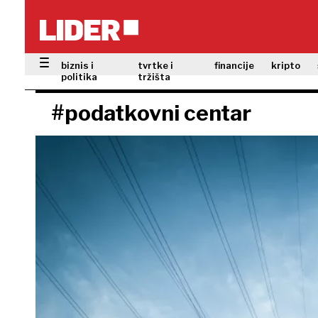
biznis i
tvrtke i
financije
kripto
politika
tržišta
#podatkovni centar