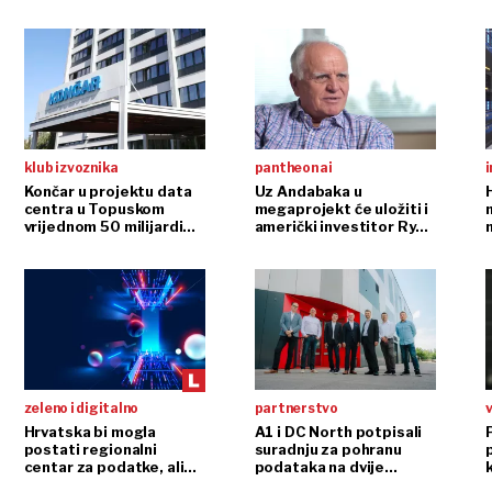
klub izvoznika
pantheon ai
i
Končar u projektu data
Uz Andabaka u
centra u Topuskom
megaprojekt će uložiti i
vrijednom 50 milijardi
američki investitor Ryan
m
eura
Rich
zeleno i digitalno
partnerstvo
v
Hrvatska bi mogla
A1 i DC North potpisali
postati regionalni
suradnju za pohranu
centar za podatke, ali…
podataka na dvije
lokacije