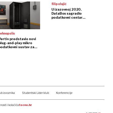
uložio više od 100
filip olujić
milijuna kuna
U izazovnoj 2020.
DataBox sagradio
podatkovni centar
prema najvišim
standardima
tehnopolis
Vertiv predstavio novi
plug-and-play mikro
podatkovni sustav za
edge computing u
Europi, Bliskom istoku i
frici
ub izvoznika
Studentski Lider klub
Konferencije
tnosti i kolačića
tocno.hr