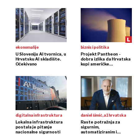
ekonomalije
biznis i politika
U Sloveniju AI tvornica, u
Projekt Pantheon -
Hrvatsku AI skladište.
dobra izlika da Hrvatska
Očekivano
kupi američke
'nuklearke'
digitalna infrastruktura
daniel šimić, a1 hrvatska
Lokalna infrastruktura
Raste potražnja za
postala je pitanje
sigurnim,
nacionalne sigurnosti
automatiziranim i
skalabilnim rješenjima