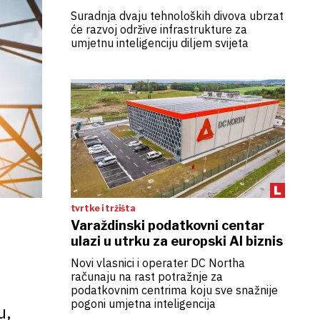
Suradnja dvaju tehnoloških divova ubrzat
će razvoj održive infrastrukture za
umjetnu inteligenciju diljem svijeta
tvrtke i tržišta
Varaždinski podatkovni centar
ulazi u utrku za europski AI biznis
Novi vlasnici i operater DC Northa
računaju na rast potražnje za
podatkovnim centrima koju sve snažnije
pogoni umjetna inteligencija
u,