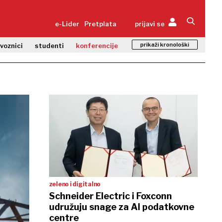
e-Lider
Pretplata
prijavi se
prikaži kronološki
zvoznici
studenti
konferencije
zeleno i digitalno
Schneider Electric i Foxconn
udružuju snage za AI podatkovne
centre