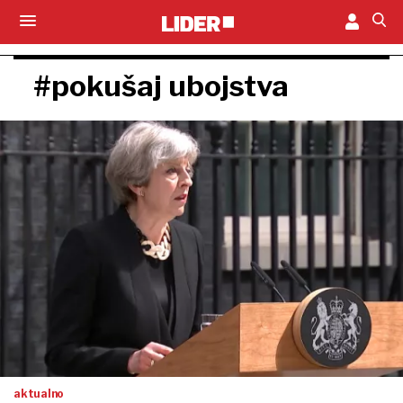
#pokušaj ubojstva
aktualno