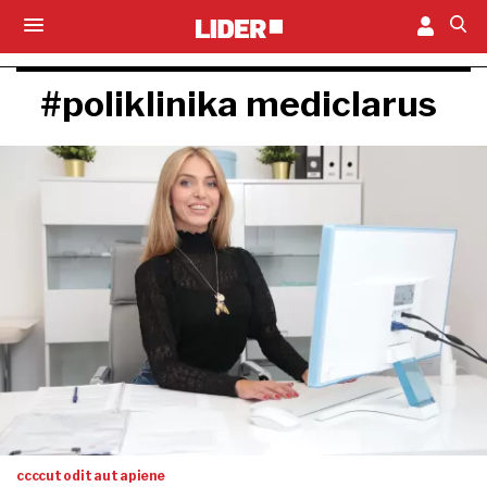
#poliklinika mediclarus
ccccut odit aut apiene