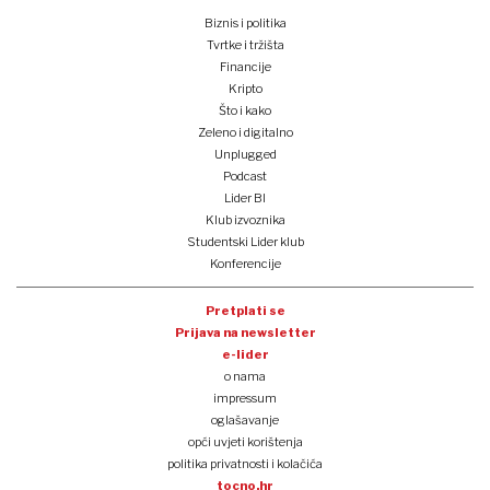
Biznis i politika
Tvrtke i tržišta
Financije
Kripto
Što i kako
Zeleno i digitalno
Unplugged
Podcast
Lider BI
Klub izvoznika
Studentski Lider klub
Konferencije
Pretplati se
Prijava na newsletter
e-lider
o nama
impressum
oglašavanje
opći uvjeti korištenja
politika privatnosti i kolačića
tocno.hr