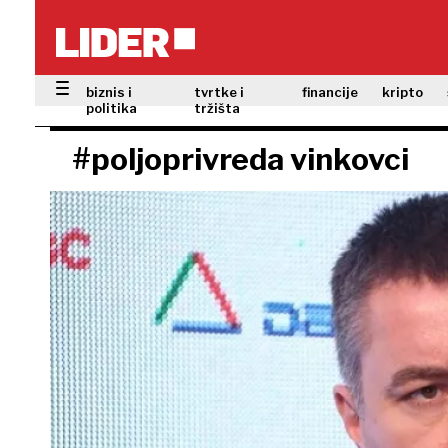
biznis i
tvrtke i
financije
kripto
politika
tržišta
#poljoprivreda vinkovci