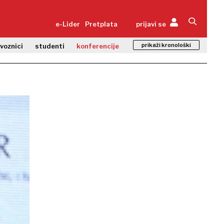
e-Lider
Pretplata
prijavi se
prikaži kronološki
zvoznici
studenti
konferencije