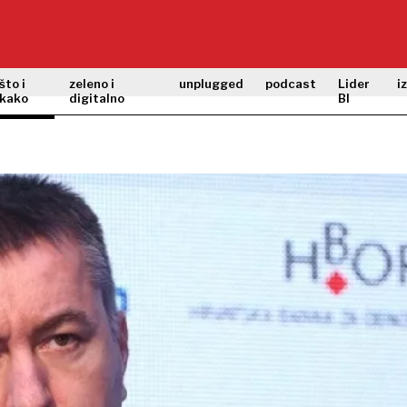
što i
zeleno i
unplugged
podcast
Lider
i
kako
digitalno
BI