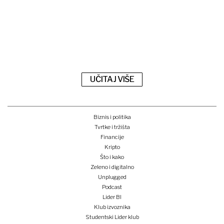
UČITAJ VIŠE
Biznis i politika
Tvrtke i tržišta
Financije
Kripto
Što i kako
Zeleno i digitalno
Unplugged
Podcast
Lider BI
Klub izvoznika
Studentski Lider klub