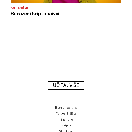
komentari
Burazer i kriptonaivci
UČITAJ VIŠE
Biznis i politika
Tvrtke i tržišta
Financije
Kripto
Što i kako