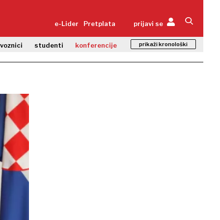
e-Lider
Pretplata
prijavi se
prikaži kronološki
zvoznici
studenti
konferencije