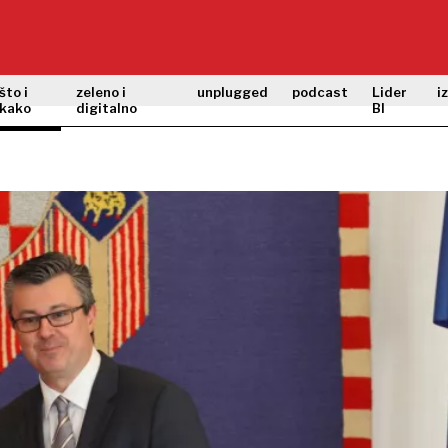
što i
zeleno i
unplugged
podcast
Lider
i
kako
digitalno
BI