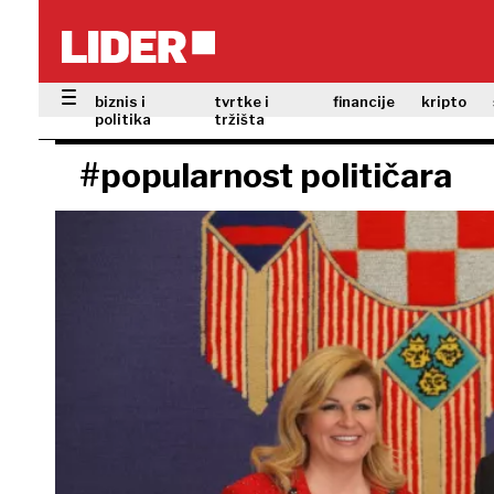
biznis i
tvrtke i
financije
kripto
politika
tržišta
#popularnost političara