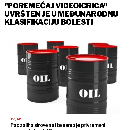
''POREMEĆAJ VIDEOIGRICA''
UVRŠTEN JE U MEĐUNARODNU
KLASIFIKACIJU BOLESTI
svijet
Pad zaliha sirove nafte samo je privremeni