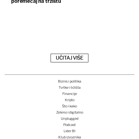
poremećaj na tržištu
UČITAJ VIŠE
Biznis i politika
Tvrtke i tržišta
Financije
Kripto
Što i kako
Zeleno i digitalno
Unplugged
Podcast
Lider BI
Klub izvoznika