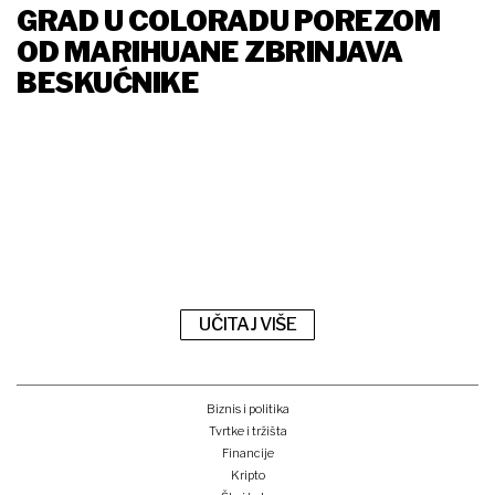
GRAD U COLORADU POREZOM
OD MARIHUANE ZBRINJAVA
BESKUĆNIKE
UČITAJ VIŠE
Biznis i politika
Tvrtke i tržišta
Financije
Kripto