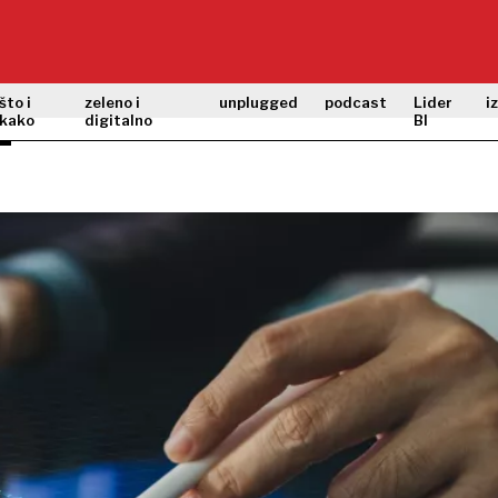
što i
zeleno i
unplugged
podcast
Lider
i
kako
digitalno
BI