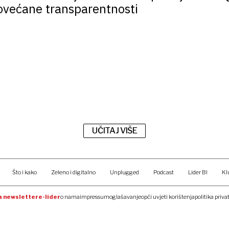
ovećane transparentnosti
UČITAJ VIŠE
Što i kako
Zeleno i digitalno
Unplugged
Podcast
Lider BI
Kl
na newsletter
e-lider
o nama
impressum
oglašavanje
opći uvjeti korištenja
politika priva