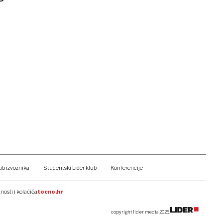
ub izvoznika
Studentski Lider klub
Konferencije
tnosti i kolačića
tocno.hr
copyright lider media 2025.