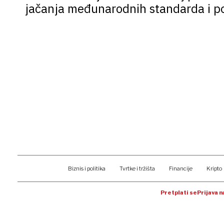
jačanja međunarodnih standarda i p
Biznis i politika
Tvrtke i tržišta
Financije
Kripto
Pretplati se
Prijava 