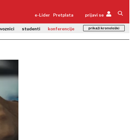
e-Lider
Pretplata
prijavi se
prikaži kronološki
zvoznici
studenti
konferencije