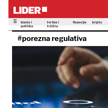
biznis i
tvrtke i
financije
kripto
politika
tržišta
#porezna regulativa