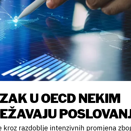
ZAK U OECD NEKIM
EŽAVAJU POSLOVAN
e kroz razdoblje intenzivnih promjena zbo