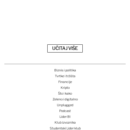
UČITAJ VIŠE
Biznis i politika
Tvrtke i tržišta
Financije
Kripto
Što i kako
Zeleno i digitalno
Unplugged
Podcast
Lider BI
Klub izvoznika
Studentski Lider klub