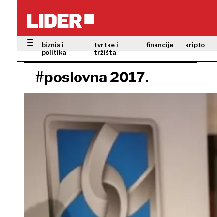
biznis i
tvrtke i
financije
kripto
politika
tržišta
#poslovna 2017.