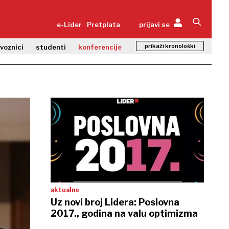
e-Lider
Pretplata
prijavi se
prikaži kronološki
zvoznici
studenti
konferencije
aktualno
Uz novi broj Lidera: Poslovna
2017., godina na valu optimizma