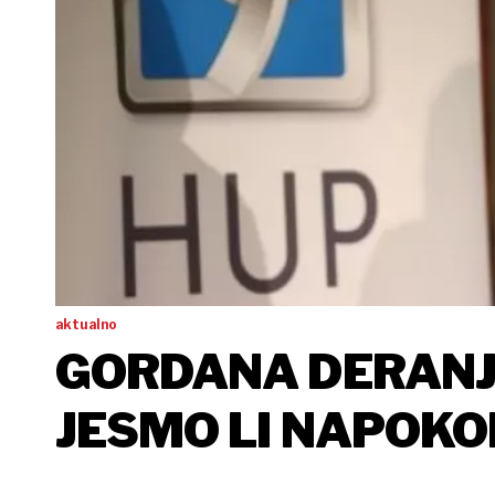
aktualno
GORDANA DERANJA: SADA ĆEMO VIDJETI
JESMO LI NAPOKO
ILI JOŠ JEDNU VL