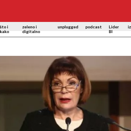
što i
zeleno i
unplugged
podcast
Lider
i
kako
digitalno
BI