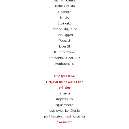
Biznis i politika
Tvrtke i tržišta
Financije
Kripto
Što i kako
Zeleno i digitalno
Unplugged
Podcast
Lider BI
Klub izvoznika
Studentski Lider klub
Konferencije
Pretplati se
Prijava na newsletter
e-lider
o nama
impressum
oglašavanje
opći uvjeti korištenja
politika privatnosti i kolačića
tocno.hr