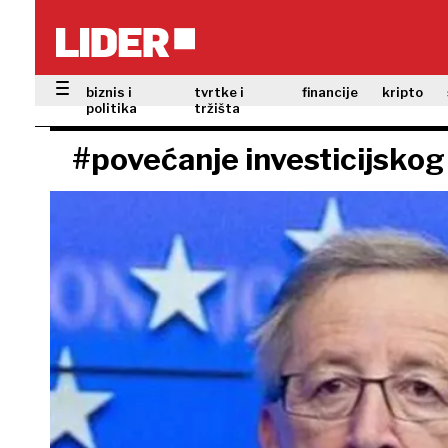
biznis i
tvrtke i
financije
kripto
politika
tržišta
#povećanje investicijskog