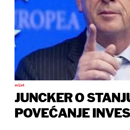
svijet
JUNCKER O STANJ
POVEĆANJE INVES
DODATNIH 200 MI