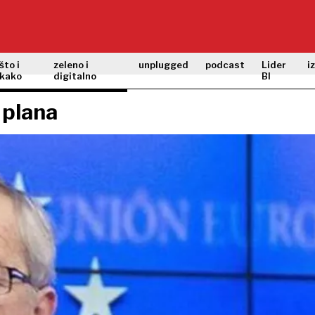
što i
zeleno i
unplugged
podcast
Lider
i
kako
digitalno
BI
 plana