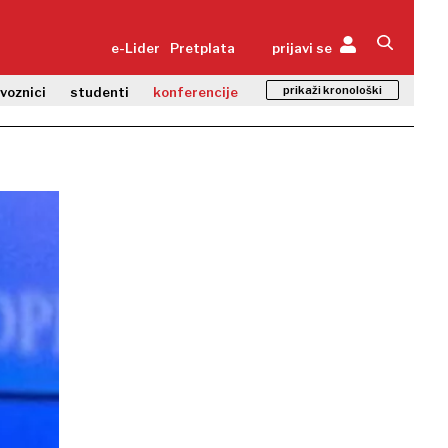
e-Lider
Pretplata
prijavi se
prikaži kronološki
zvoznici
studenti
konferencije