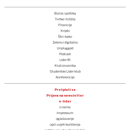
Biznis i politika
Tvrtke i tržišta
Financije
Kripto
Što i kako
Zeleno i digitalno
Unplugged
Podcast
Lider BI
Klub izvoznika
Studentski Lider klub
Konferencije
Pretplati se
Prijava na newsletter
e-lider
o nama
impressum
oglašavanje
opći uvjeti korištenja