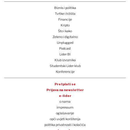
Biznis i politika
Tvrtke i tržišta
Financije
Kripto
Što i kako
Zeleno i digitalno
Unplugged
Podcast
Lider BI
Klub izvoznika
Studentski Lider klub
Konferencije
Pretplati se
Prijava na newsletter
e-lider
o nama
impressum
oglašavanje
opći uvjeti korištenja
politika privatnosti i kolačića