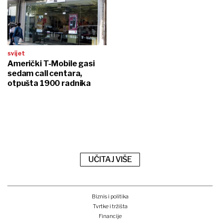
svijet
Američki T-Mobile gasi
sedam call centara,
otpušta 1900 radnika
UČITAJ VIŠE
Biznis i politika
Tvrtke i tržišta
Financije