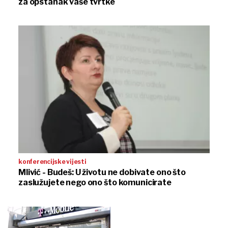
za opstanak vaše tvrtke
konferencijske vijesti
Mlivić - Budeš: U životu ne dobivate ono što
zaslužujete nego ono što komunicirate