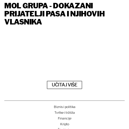
MOL GRUPA - DOKAZANI
PRIJATELJI PASA I NJIHOVIH
VLASNIKA
UČITAJ VIŠE
Biznis i politika
Tvrtke i tržišta
Financije
Kripto