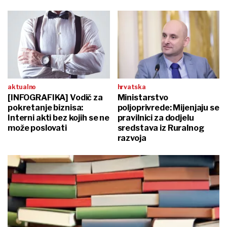
aktualno
hrvatska
[INFOGRAFIKA] Vodič za
Ministarstvo
pokretanje biznisa:
poljoprivrede: Mijenjaju se
Interni akti bez kojih se ne
pravilnici za dodjelu
može poslovati
sredstava iz Ruralnog
razvoja