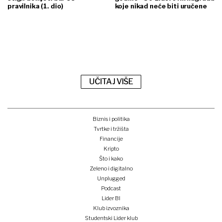
pravilnika (1. dio)
koje nikad neće biti uručene
UČITAJ VIŠE
Biznis i politika
Tvrtke i tržišta
Financije
Kripto
Što i kako
Zeleno i digitalno
Unplugged
Podcast
Lider BI
Klub izvoznika
Studentski Lider klub