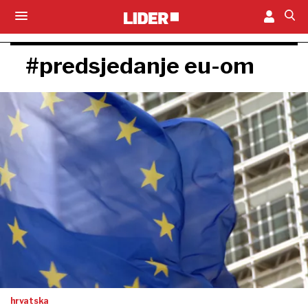
#predsjedanje eu-om
hrvatska