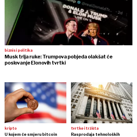
biznis i politika
Musk trlja ruke: Trumpova pobjeda olakšat će
poslovanje Elonovih tvrtki
kripto
tvrtke i tržišta
U kojem će smjeru bitcoin
Rasprodaja tehnoloških