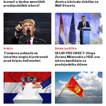
krenuti u tjednu američkih
dionica izbrisala dobitke na
predsjedničkih izbora?
Wall Streetu
kripto
biznis i politika
Trumpova pobjeda na
VELIKI PREOKRET: Uloga
izborima mogla bi pokrenuti
Zorana Milanovića u HDZ-ovu
pravi kripto bull market
izboru kandidata za
predsjednika države