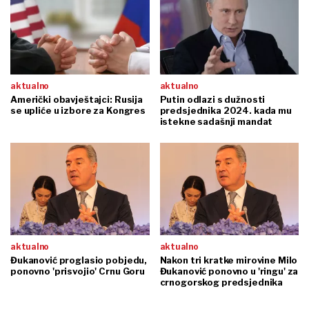
aktualno
aktualno
Američki obavještajci: Rusija
Putin odlazi s dužnosti
se upliće u izbore za Kongres
predsjednika 2024. kada mu
istekne sadašnji mandat
aktualno
aktualno
Đukanović proglasio pobjedu,
Nakon tri kratke mirovine Milo
ponovno 'prisvojio' Crnu Goru
Đukanović ponovno u 'ringu' za
crnogorskog predsjednika