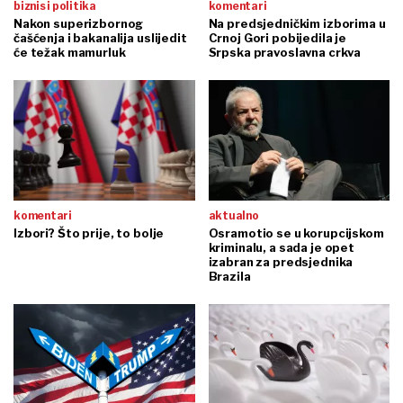
biznis i politika
komentari
Nakon superizbornog
Na predsjedničkim izborima u
čašćenja i bakanalija uslijedit
Crnoj Gori pobijedila je
će težak mamurluk
Srpska pravoslavna crkva
komentari
aktualno
Izbori? Što prije, to bolje
Osramotio se u korupcijskom
kriminalu, a sada je opet
izabran za predsjednika
Brazila