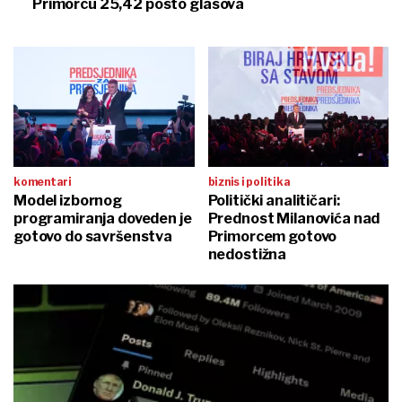
Primorcu 25,42 posto glasova
komentari
biznis i politika
Model izbornog
Politički analitičari:
programiranja doveden je
Prednost Milanovića nad
gotovo do savršenstva
Primorcem gotovo
nedostižna