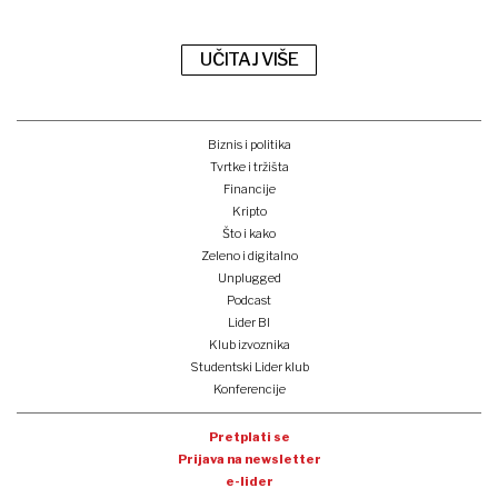
UČITAJ VIŠE
Biznis i politika
Tvrtke i tržišta
Financije
Kripto
Što i kako
Zeleno i digitalno
Unplugged
Podcast
Lider BI
Klub izvoznika
Studentski Lider klub
Konferencije
Pretplati se
Prijava na newsletter
e-lider