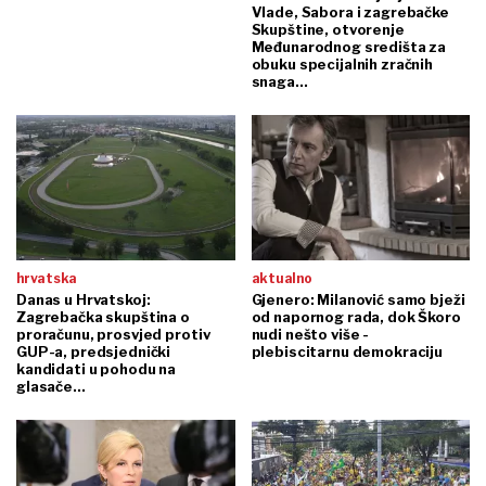
Vlade, Sabora i zagrebačke
Skupštine, otvorenje
Međunarodnog središta za
obuku specijalnih zračnih
snaga...
hrvatska
aktualno
Danas u Hrvatskoj:
Gjenero: Milanović samo bježi
Zagrebačka skupština o
od napornog rada, dok Škoro
proračunu, prosvjed protiv
nudi nešto više -
GUP-a, predsjednički
plebiscitarnu demokraciju
kandidati u pohodu na
glasače...