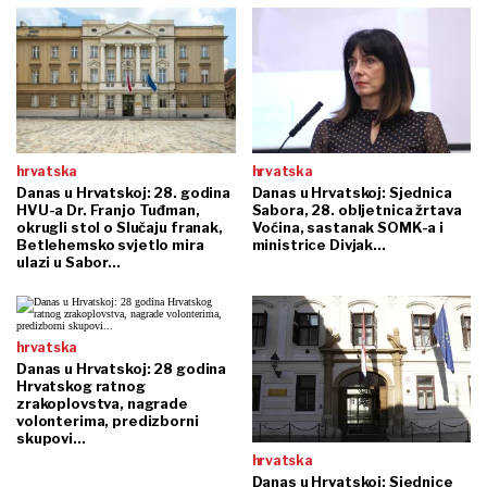
hrvatska
hrvatska
Danas u Hrvatskoj: 28. godina
Danas u Hrvatskoj: Sjednica
HVU-a Dr. Franjo Tuđman,
Sabora, 28. obljetnica žrtava
okrugli stol o Slučaju franak,
Voćina, sastanak SOMK-a i
Betlehemsko svjetlo mira
ministrice Divjak...
ulazi u Sabor...
hrvatska
Danas u Hrvatskoj: 28 godina
Hrvatskog ratnog
zrakoplovstva, nagrade
volonterima, predizborni
skupovi...
hrvatska
Danas u Hrvatskoj: Sjednice