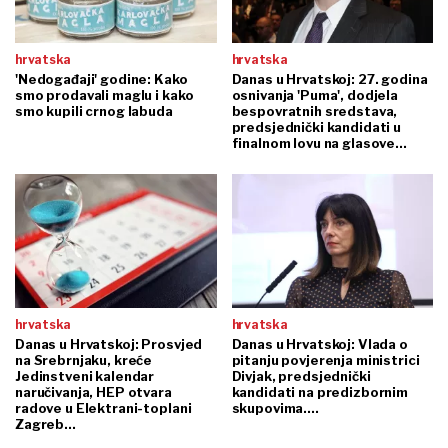
hrvatska
hrvatska
'Nedogađaji' godine: Kako
Danas u Hrvatskoj: 27. godina
smo prodavali maglu i kako
osnivanja 'Puma', dodjela
smo kupili crnog labuda
bespovratnih sredstava,
predsjednički kandidati u
finalnom lovu na glasove...
hrvatska
hrvatska
Danas u Hrvatskoj: Prosvjed
Danas u Hrvatskoj: Vlada o
na Srebrnjaku, kreće
pitanju povjerenja ministrici
Jedinstveni kalendar
Divjak, predsjednički
naručivanja, HEP otvara
kandidati na predizbornim
radove u Elektrani-toplani
skupovima....
Zagreb...