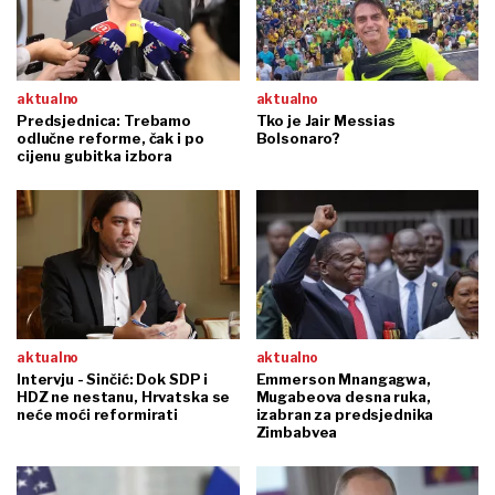
aktualno
aktualno
Predsjednica: Trebamo
Tko je Jair Messias
odlučne reforme, čak i po
Bolsonaro?
cijenu gubitka izbora
aktualno
aktualno
Intervju - Sinčić: Dok SDP i
Emmerson Mnangagwa,
HDZ ne nestanu, Hrvatska se
Mugabeova desna ruka,
neće moći reformirati
izabran za predsjednika
Zimbabvea