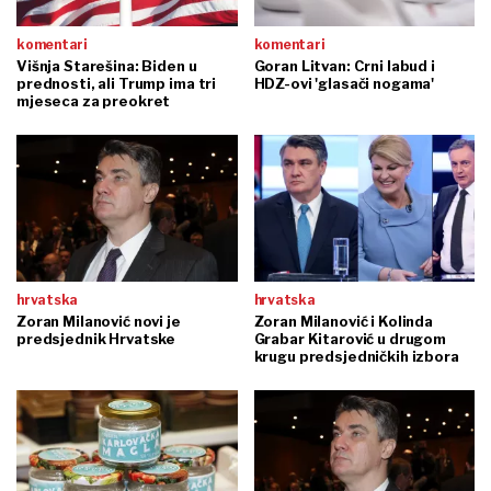
komentari
komentari
Višnja Starešina: Biden u
Goran Litvan: Crni labud i
prednosti, ali Trump ima tri
HDZ-ovi 'glasači nogama'
mjeseca za preokret
hrvatska
hrvatska
Zoran Milanović novi je
Zoran Milanović i Kolinda
predsjednik Hrvatske
Grabar Kitarović u drugom
krugu predsjedničkih izbora