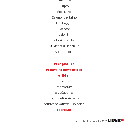
Financije
Kripto
Što i kako
Zeleno i digitalno
Unplugged
Podcast
Lider BI
Klub izvoznika
Studentski Lider klub
Konferencije
Pretplati se
Prijava na newsletter
e-lider
o nama
impressum
oglašavanje
opći uvjeti korištenja
politika privatnosti i kolačića
tocno.hr
copyright lider media 2025.