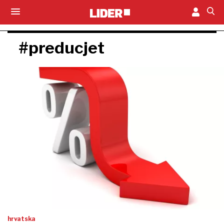
#preducjet
hrvatska