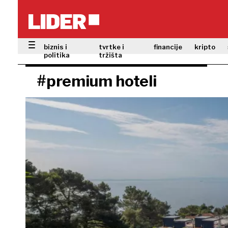
biznis i
tvrtke i
financije
kripto
politika
tržišta
#premium hoteli