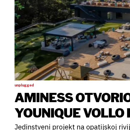
unplugged
AMINESS OTVORI
YOUNIQUE VOLLO 
OPATIJI
Jedinstveni projekt na opatijskoj riv