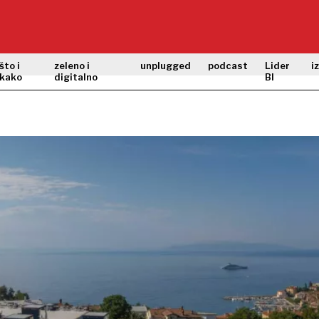
što i
zeleno i
unplugged
podcast
Lider
i
kako
digitalno
BI