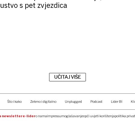
ustvo s pet zvjezdica
UČITAJ VIŠE
Što i kako
Zeleno i digitalno
Unplugged
Podcast
Lider BI
Kl
na newsletter
e-lider
o nama
impressum
oglašavanje
opći uvjeti korištenja
politika priva