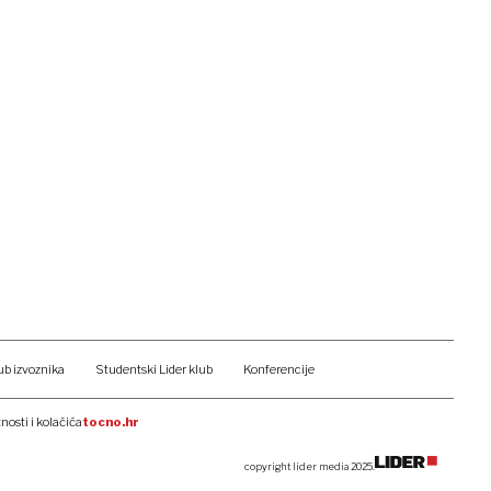
ub izvoznika
Studentski Lider klub
Konferencije
tnosti i kolačića
tocno.hr
copyright lider media 2025.