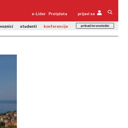
e-Lider
Pretplata
prijavi se
prikaži kronološki
zvoznici
studenti
konferencije