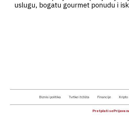
uslugu, bogatu gourmet ponudu i isk
Biznis i politika
Tvrtke i tržišta
Financije
Kripto
Pretplati se
Prijava 