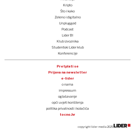
Kripto
Što i kako
Zeleno i digitalno
Unplugged
Podcast
Lider BI
Klub izvoznika
Studentski Lider klub
Konferencije
Pretplati se
Prijava na newsletter
e-lider
o nama
impressum
oglašavanje
opći uvjeti korištenja
politika privatnosti i kolačića
tocno.hr
copyright lider media 2025.