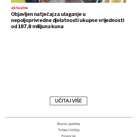
aktualno
Objavljen natječaj za ulaganje u
nepoljoprivredne djelatnosti ukupne vrijednosti
od 187,8 milijuna kuna
UČITAJ VIŠE
Biznis i politika
Tvrtke i tržišta
Financije