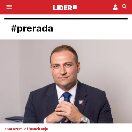
#prerada
sporazumi o financiranju