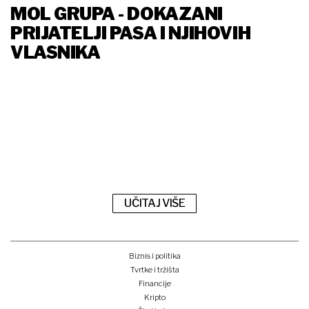
MOL GRUPA - DOKAZANI
PRIJATELJI PASA I NJIHOVIH
VLASNIKA
UČITAJ VIŠE
Biznis i politika
Tvrtke i tržišta
Financije
Kripto