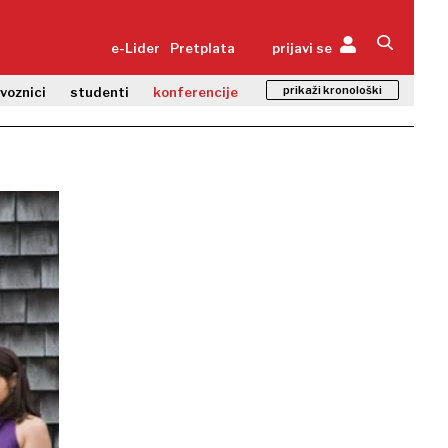
e-Lider
Pretplata
prijavi se
prikaži kronološki
zvoznici
studenti
konferencije