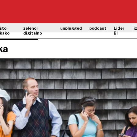
što i
zeleno i
unplugged
podcast
Lider
i
kako
digitalno
BI
ka