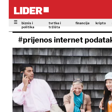
biznis i
tvrtke i
financije
kripto
politika
tržišta
#prijenos internet podata