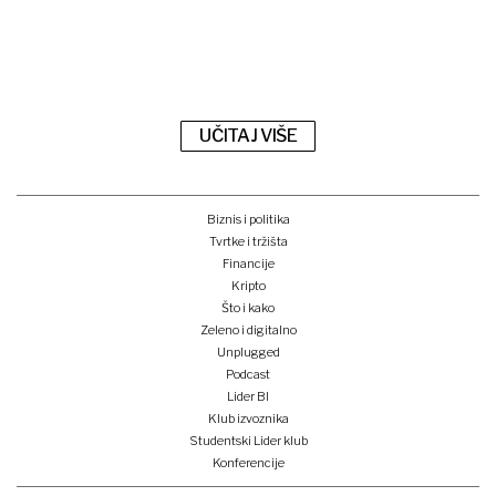
UČITAJ VIŠE
Biznis i politika
Tvrtke i tržišta
Financije
Kripto
Što i kako
Zeleno i digitalno
Unplugged
Podcast
Lider BI
Klub izvoznika
Studentski Lider klub
Konferencije