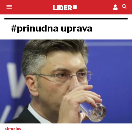
#prinudna uprava
aktualno