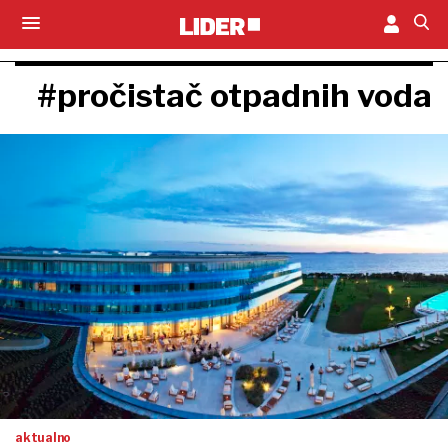
#pročistač otpadnih voda
aktualno