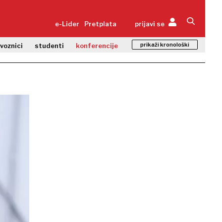
e-Lider
Pretplata
prijavi se
prikaži kronološki
zvoznici
studenti
konferencije