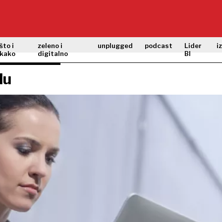
što i
zeleno i
unplugged
podcast
Lider
i
kako
digitalno
BI
du