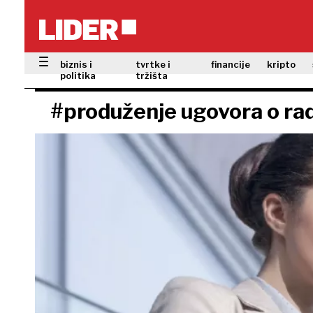
biznis i
tvrtke i
financije
kripto
politika
tržišta
#produženje ugovora o ra