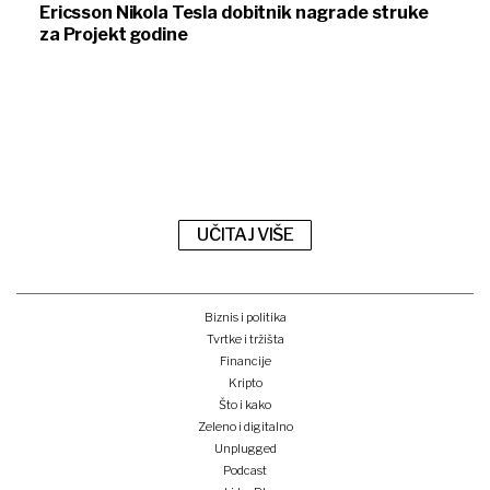
Ericsson Nikola Tesla dobitnik nagrade struke
za Projekt godine
UČITAJ VIŠE
Biznis i politika
Tvrtke i tržišta
Financije
Kripto
Što i kako
Zeleno i digitalno
Unplugged
Podcast