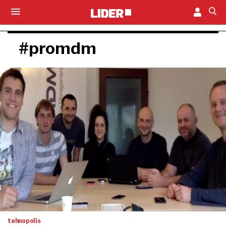
#promdm
tehnopolis