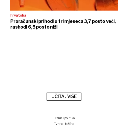
hrvatska
Proračunski prihodi u tri mjeseca 3,7 posto veći,
rashodi 6,5 posto niži
UČITAJ VIŠE
Biznis i politika
Tvrtke i tržišta