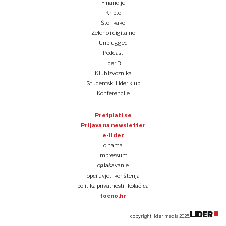
Financije
Kripto
Što i kako
Zeleno i digitalno
Unplugged
Podcast
Lider BI
Klub izvoznika
Studentski Lider klub
Konferencije
Pretplati se
Prijava na newsletter
e-lider
o nama
impressum
oglašavanje
opći uvjeti korištenja
politika privatnosti i kolačića
tocno.hr
copyright lider media 2025.