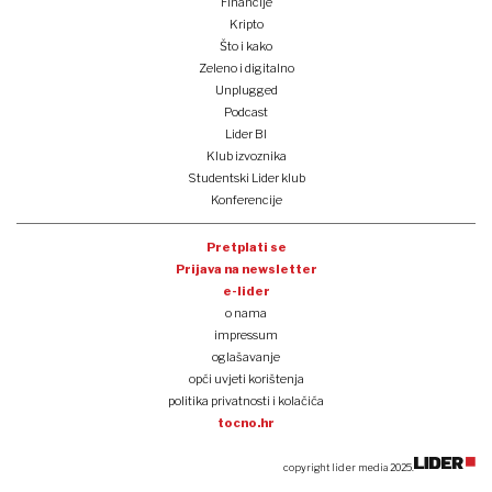
Financije
Kripto
Što i kako
Zeleno i digitalno
Unplugged
Podcast
Lider BI
Klub izvoznika
Studentski Lider klub
Konferencije
Pretplati se
Prijava na newsletter
e-lider
o nama
impressum
oglašavanje
opći uvjeti korištenja
politika privatnosti i kolačića
tocno.hr
copyright lider media 2025.