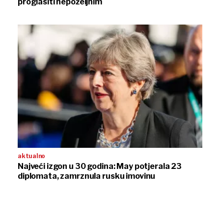
proglasiti nepoželjnim
aktualno
Najveći izgon u 30 godina: May potjerala 23
diplomata, zamrznula rusku imovinu