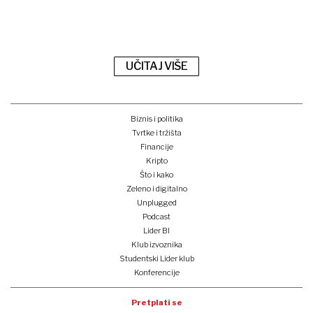
UČITAJ VIŠE
Biznis i politika
Tvrtke i tržišta
Financije
Kripto
Što i kako
Zeleno i digitalno
Unplugged
Podcast
Lider BI
Klub izvoznika
Studentski Lider klub
Konferencije
Pretplati se