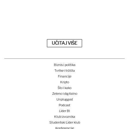
UČITAJ VIŠE
Biznis i politika
Tvrtke i tržišta
Financije
Kripto
Što i kako
Zeleno i digitalno
Unplugged
Podcast
Lider BI
Klub izvoznika
Studentski Lider klub
Konferencije