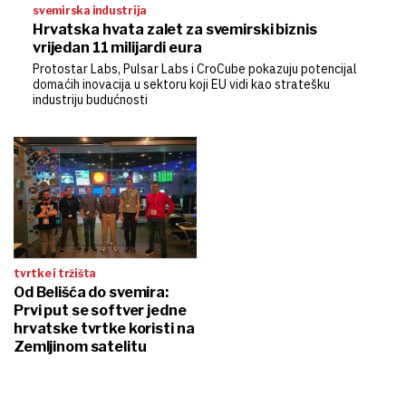
svemirska industrija
Hrvatska hvata zalet za svemirski biznis
vrijedan 11 milijardi eura
Protostar Labs, Pulsar Labs i CroCube pokazuju potencijal
domaćih inovacija u sektoru koji EU vidi kao stratešku
industriju budućnosti
tvrtke i tržišta
Od Belišća do svemira:
Prvi put se softver jedne
hrvatske tvrtke koristi na
Zemljinom satelitu