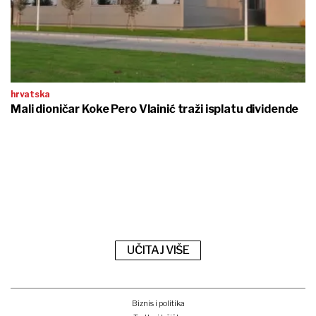
hrvatska
Mali dioničar Koke Pero Vlainić traži isplatu dividende
UČITAJ VIŠE
Biznis i politika