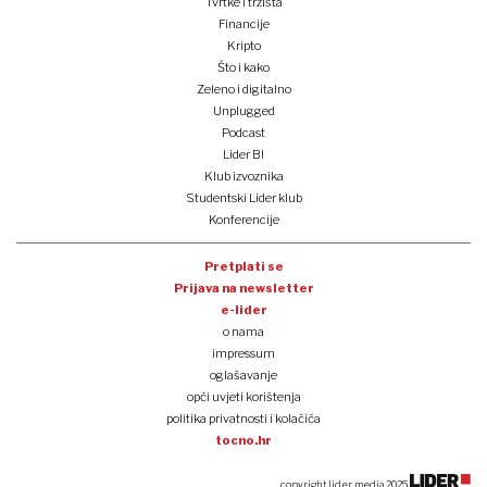
Tvrtke i tržišta
Financije
Kripto
Što i kako
Zeleno i digitalno
Unplugged
Podcast
Lider BI
Klub izvoznika
Studentski Lider klub
Konferencije
Pretplati se
Prijava na newsletter
e-lider
o nama
impressum
oglašavanje
opći uvjeti korištenja
politika privatnosti i kolačića
tocno.hr
copyright lider media 2025.