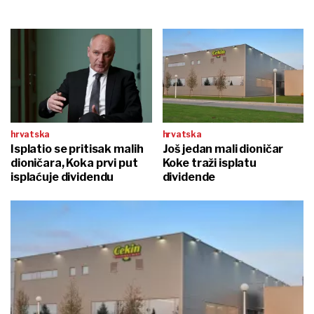
hrvatska
hrvatska
Isplatio se pritisak malih
Još jedan mali dioničar
dioničara, Koka prvi put
Koke traži isplatu
isplaćuje dividendu
dividende