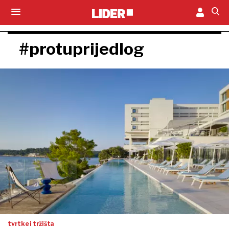
#protuprijedlog
tvrtke i tržišta