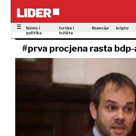
biznis i
tvrtke i
financije
kripto
politika
tržišta
#prva procjena rasta bdp-