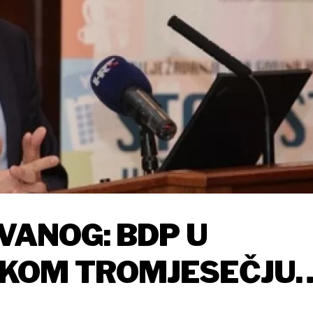
VANOG: BDP U
KOM TROMJESEČJU
,9 POSTO