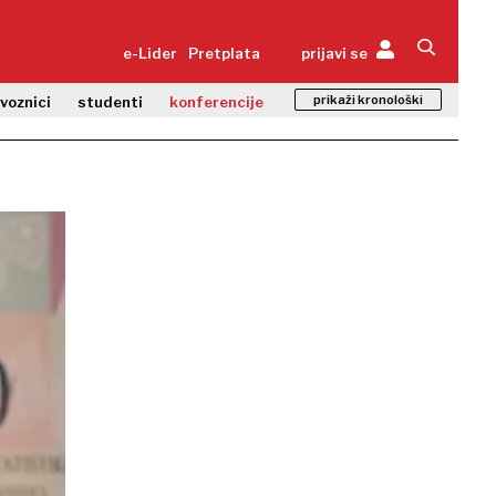
e-Lider
Pretplata
prijavi se
prikaži kronološki
zvoznici
studenti
konferencije