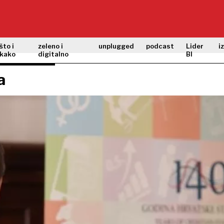
što i
zeleno i
unplugged
podcast
Lider
i
kako
digitalno
BI
a