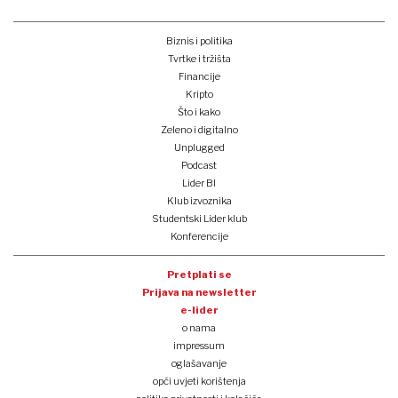
Biznis i politika
Tvrtke i tržišta
Financije
Kripto
Što i kako
Zeleno i digitalno
Unplugged
Podcast
Lider BI
Klub izvoznika
Studentski Lider klub
Konferencije
Pretplati se
Prijava na newsletter
e-lider
o nama
impressum
oglašavanje
opći uvjeti korištenja