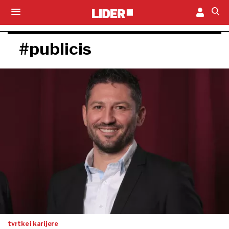
#publicis
tvrtke i karijere