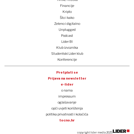
Financije
Kripto
Što i kako
Zeleno i digitalno
Unplugged
Podcast
Lider BI
Klub izvoznika
Studentski Lider klub
Konferencije
Pretplati se
Prijava na newsletter
e-lider
o nama
impressum
oglašavanje
opći uvjeti korištenja
politika privatnosti i kolačića
tocno.hr
copyright lider media 2025.