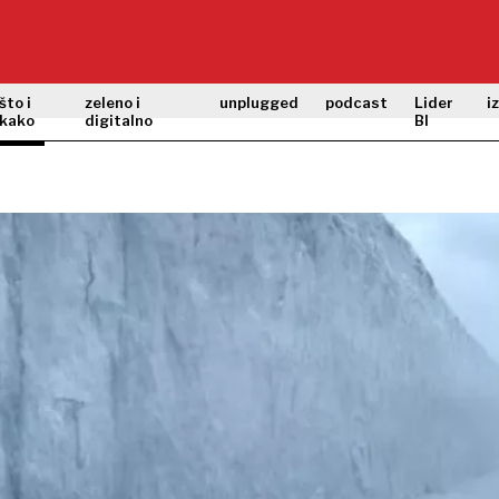
što i
zeleno i
unplugged
podcast
Lider
i
kako
digitalno
BI