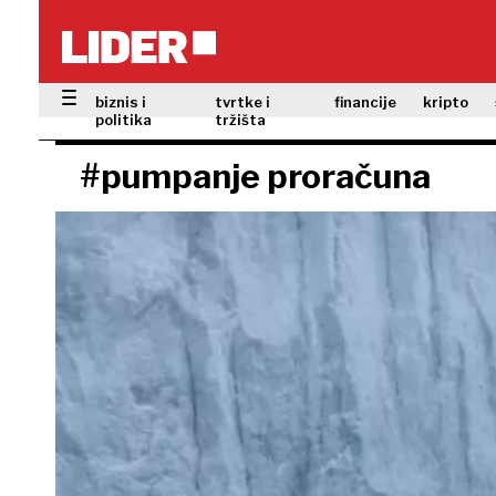
biznis i
tvrtke i
financije
kripto
politika
tržišta
#pumpanje proračuna