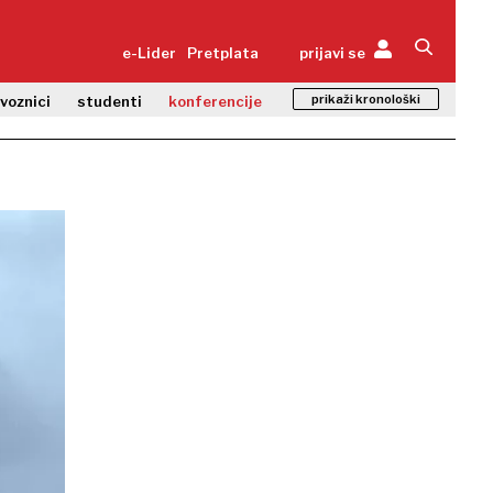
e-Lider
Pretplata
prijavi se
prikaži kronološki
zvoznici
studenti
konferencije