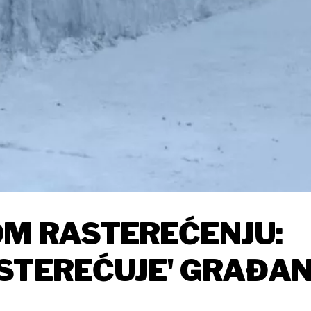
OM RASTEREĆENJU:
STEREĆUJE' GRAĐA
RAČUNA