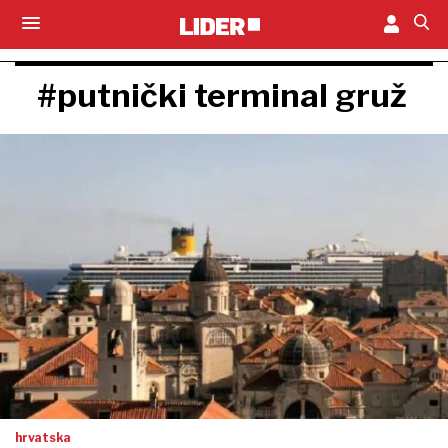
#putnički terminal gruž
hrvatska