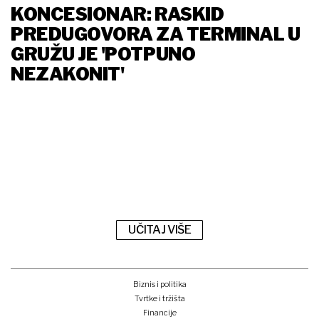
KONCESIONAR: RASKID
PREDUGOVORA ZA TERMINAL U
GRUŽU JE 'POTPUNO
NEZAKONIT'
UČITAJ VIŠE
Biznis i politika
Tvrtke i tržišta
Financije